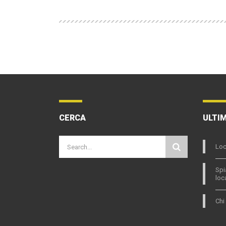
CERCA
ULTIM
Loc
Spi
loc
Chi