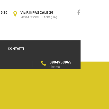
19.30
Via F.lli PASCALE 39
70014 CONVERSANO (BA)
CONTATTI
0804953965
Chiama