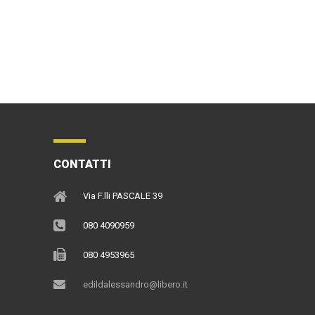
CONTATTI
Via F.lli PASCALE 39
080 4090959
080 4953965
edildalessandro@libero.it