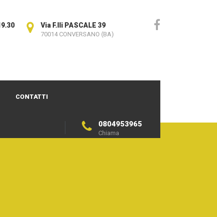
19.30
Via F.lli PASCALE 39
70014 CONVERSANO (BA)
CONTATTI
0804953965
Chiama